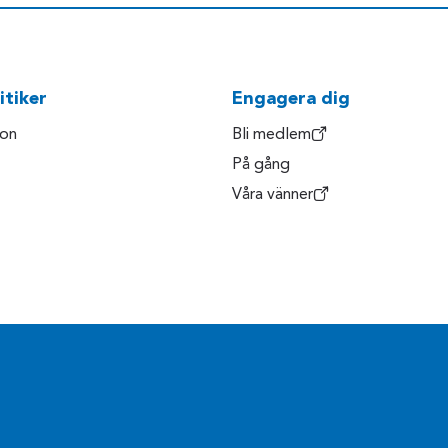
itiker
Engagera dig
son
Bli medlem
På gång
Våra vänner