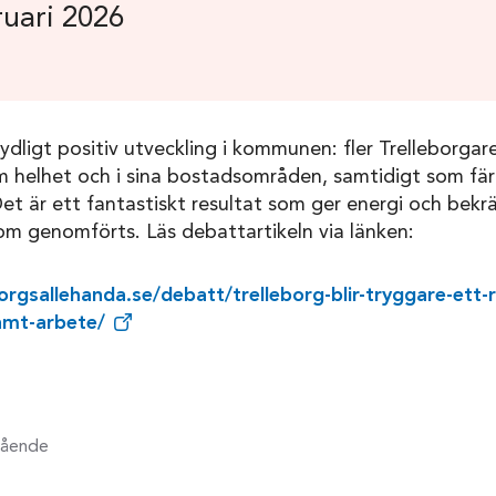
uari 2026
ydligt positiv utveckling i kommunen: fler Trelleborgare
elhet och i sina bostadsområden, samtidigt som färre
Det är ett fantastiskt resultat som ger energi och bekr
om genomförts. Läs debattartikeln via länken:
rgsallehanda.se/debatt/trelleborg-blir-tryggare-ett-r
amt-arbete/
ående