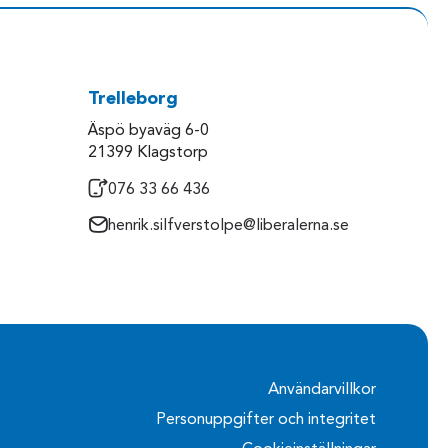
Trelleborg
Äspö byaväg 6-0
21399 Klagstorp
076 33 66 436
henrik.silfverstolpe@liberalerna.se
Användarvillkor
Personuppgifter och integritet