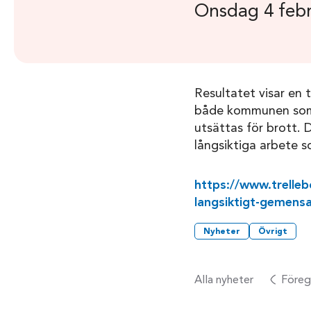
Onsdag 4 febr
Resultatet visar en t
både kommunen som h
utsättas för brott. 
långsiktiga arbete s
https://www.trellebo
langsiktigt-gemens
Nyheter
Övrigt
Alla nyheter
Föreg