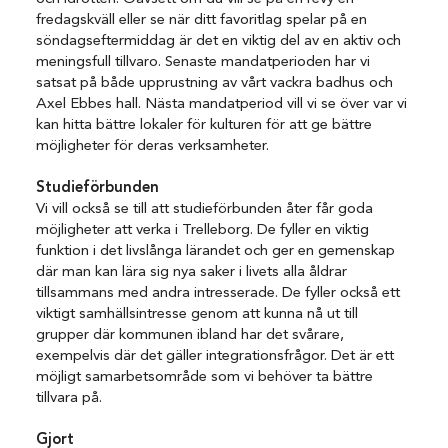
fredagskväll eller se när ditt favoritlag spelar på en
söndagseftermiddag är det en viktig del av en aktiv och
meningsfull tillvaro. Senaste mandatperioden har vi
satsat på både upprustning av vårt vackra badhus och
Axel Ebbes hall. Nästa mandatperiod vill vi se över var vi
kan hitta bättre lokaler för kulturen för att ge bättre
möjligheter för deras verksamheter.
Studieförbunden
Vi vill också se till att studieförbunden åter får goda
möjligheter att verka i Trelleborg. De fyller en viktig
funktion i det livslånga lärandet och ger en gemenskap
där man kan lära sig nya saker i livets alla åldrar
tillsammans med andra intresserade. De fyller också ett
viktigt samhällsintresse genom att kunna nå ut till
grupper där kommunen ibland har det svårare,
exempelvis där det gäller integrationsfrågor. Det är ett
möjligt samarbetsområde som vi behöver ta bättre
tillvara på.
Gjort