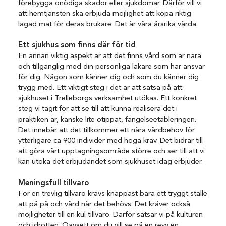
förebygga onödiga skador eller sjukdomar. Därför vill vi
att hemtjänsten ska erbjuda möjlighet att köpa riktig
lagad mat för deras brukare. Det är våra årsrika värda.
Ett sjukhus som finns där för tid
En annan viktig aspekt är att det finns vård som är nära
och tillgänglig med din personliga läkare som har ansvar
för dig. Någon som känner dig och som du känner dig
trygg med. Ett viktigt steg i det är att satsa på att
sjukhuset i Trelleborgs verksamhet utökas. Ett konkret
steg vi tagit för att se till att kunna realisera det i
praktiken är, kanske lite otippat, fängelseetableringen.
Det innebär att det tillkommer ett nära vårdbehov för
ytterligare ca 900 individer med höga krav. Det bidrar till
att göra vårt upptagningsområde större och ser till att vi
kan utöka det erbjudandet som sjukhuset idag erbjuder.
Meningsfull tillvaro
För en trevlig tillvaro krävs knappast bara ett tryggt ställe
att på på och vård när det behövs. Det kräver också
möjligheter till en kul tillvaro. Därför satsar vi på kulturen
och idrotten. Oavsett om du vill se på en revy en