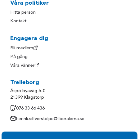
Våra politiker
Hitta person
Kontakt
Engagera dig
Bli medlem
På gång
Våra vänner
Trelleborg
Äspö byaväg 6-0
21399 Klagstorp
076 33 66 436
henrik.silfverstolpe@liberalerna.se