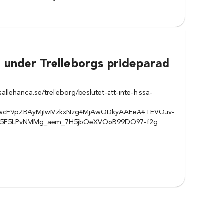
n under Trelleborgs prideparad
allehanda.se/trelleborg/beslutet-att-inte-hissa-
mFwcF9pZBAyMjIwMzkxNzg4MjAwODkyAAEeA4TEVQuv-
5F5LPvNMMg_aem_7H5jbOeXVQoB99DQ97-f2g