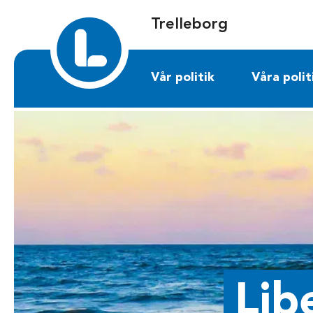
Sök på trelleborg.liberalerna.se
Trelleborg
Vår politik
Våra polit
Lib