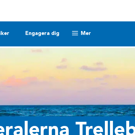
iker
Engagera dig
Mer
eralerna Trelle