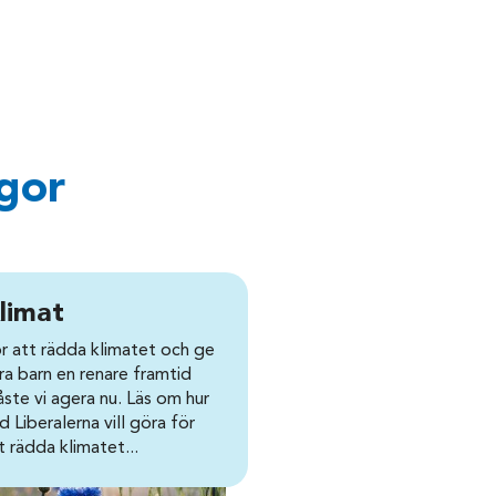
ågor
limat
r att rädda klimatet och ge
ra barn en renare framtid
ste vi agera nu. Läs om hur
d Liberalerna vill göra för
t rädda klimatet...