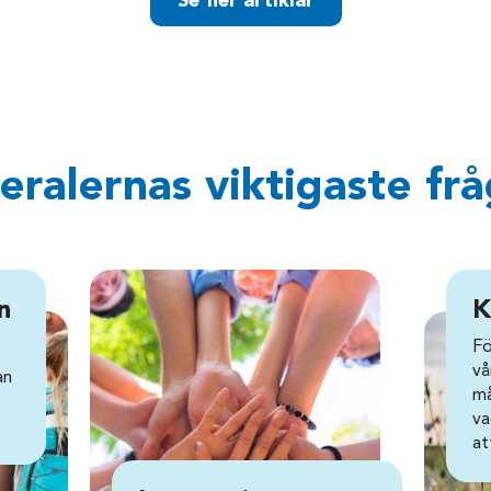
Se fler artiklar
eralernas viktigaste fr
n
K
Fö
vå
an
må
va
at