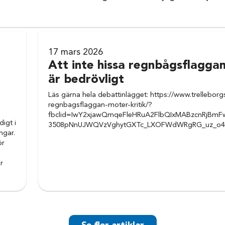
17 mars 2026
Att inte hissa regnbågsflagga
är bedrövligt
Läs gärna hela debattinlägget: https://www.trelleborgs
regnbagsflaggan-moter-kritik/?
fbclid=IwY2xjawQmqeFleHRuA2FlbQIxMABzcnRjB
digt i
3508pNnUJWQVzVghytGXTc_LXOFWdWRgRG_uz_o4
ngar.
ör
r