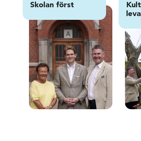
Skolan först
Kult
lev